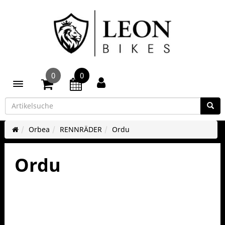
0
0
Toggle navigation
Orbea
RENNRÄDER
Ordu
Ordu