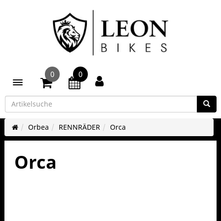
0
0
Toggle navigation
Orbea
RENNRÄDER
Orca
Orca