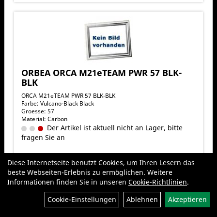
ORBEA ORCA M21eTEAM PWR 57 BLK-
BLK
ORCA M21eTEAM PWR 57 BLK-BLK
Farbe: Vulcano-Black Black
Groesse: 57
Material: Carbon
Der Artikel ist aktuell nicht an Lager, bitte
fragen Sie an
6.399,00 CHF
Diese Internetseite benutzt Cookies, um Ihren Lesern das
pro Stück (inkl. MwSt. zzgl.
Versandkosten für Grossartikel
)
beste Webseiten-Erlebnis zu ermöglichen. Weitere
Informationen finden Sie in unseren
Cookie-Richtlinien
.
Filter
Varianten verfügbar
Cookie-Einstellungen
Ablehnen
Akzeptieren