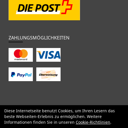
ZAHLUNGSMÖGLICHKEITEN
Diese Internetseite benutzt Cookies, um Ihren Lesern das
SALE
Specialized
Factor
Cervélo
BMC
Orbea
Yeti
beste Webseiten-Erlebnis zu ermöglichen. Weitere
Pinarello
OPEN
Kids / BMX
Komponenten
Bekleidung
Informationen finden Sie in unseren
Cookie-Richtlinien
.
Zubehör
Sale