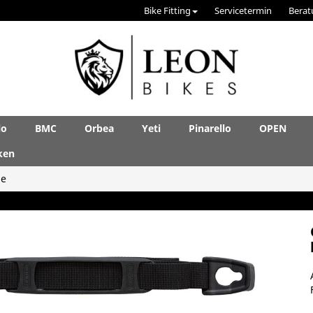
Bike Fitting
Servicetermin
Berat
lo
BMC
Orbea
Yeti
Pinarello
OPEN
ken
le