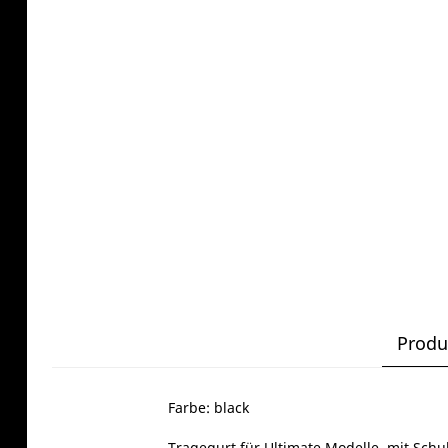
Produ
Farbe: black
Tragegurt für Ultimate Modelle, mit Schul