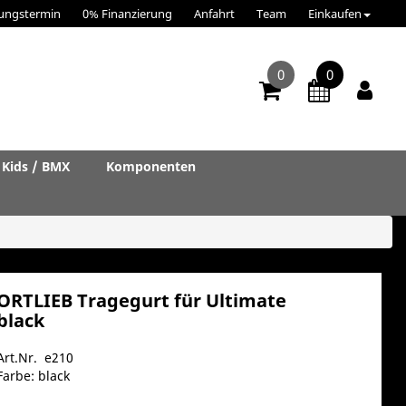
ungstermin
0% Finanzierung
Anfahrt
Team
Einkaufen
0
0
Kids / BMX
Komponenten
ORTLIEB Tragegurt für Ultimate
black
Art.Nr. e210
Farbe: black