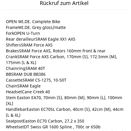
Rückruf zum Artikel
OPEN WI.DE. Complete Bike
FrameWI.DE. Grey gloss/matte
ForkOPEN U-Turn
Rear derailleurSRAM Eagle XX1 AXS
ShiftersSRAM Force AXS
BrakesSRAM Force AXS, Rotors 160mm front & rear
CrankSRAM Force AXS Carbon, 170mm (S), 172.5mm (M),
175mm (L & XL)
ChainringSRAM 40T
BBSRAM DUB BB386
CassetteSRAM CS-1275, 10-50T
ChainSRAM Eagle
HeadsetCane Creek 40
Stem Easton EA70, 70mm (S), 80mm (M), 90mm (L), 100mm
(XL)
HandlebarEaston EC70SL Carbon, 40cm (S), 42cm (M), 44cm
(L & XL)
SeatpostEaston EC70 Carbon, 27.2 x 350
WheelsetDT Swiss GR 1600 Spline , 700c or 650b