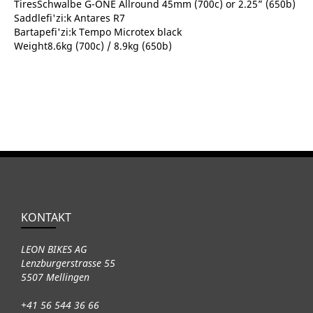
TiresSchwalbe G-ONE Allround 45mm (700c) or 2.25” (650b)
Saddlefi'zi:k Antares R7
Bartapefi'zi:k Tempo Microtex black
Weight8.6kg (700c) / 8.9kg (650b)
KONTAKT
LEON BIKES AG
Lenzburgerstrasse 55
5507 Mellingen
+41 56 544 36 66