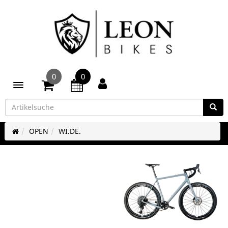
0
0
Toggle navigation
OPEN
WI.DE.