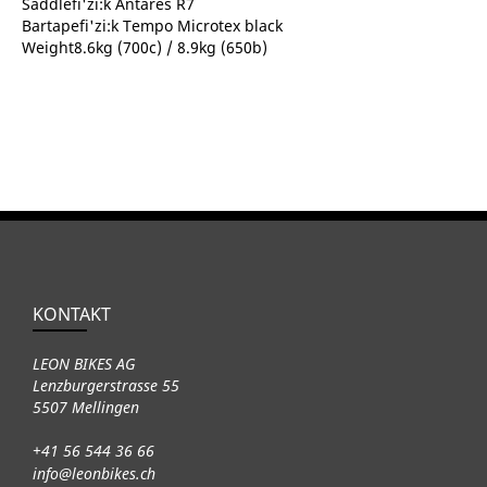
Saddlefi'zi:k Antares R7
Bartapefi'zi:k Tempo Microtex black
Weight8.6kg (700c) / 8.9kg (650b)
KONTAKT
LEON BIKES AG
Lenzburgerstrasse 55
5507 Mellingen
+41 56 544 36 66
info@leonbikes.ch