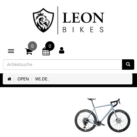
0
0
Toggle navigation
OPEN
WI.DE.