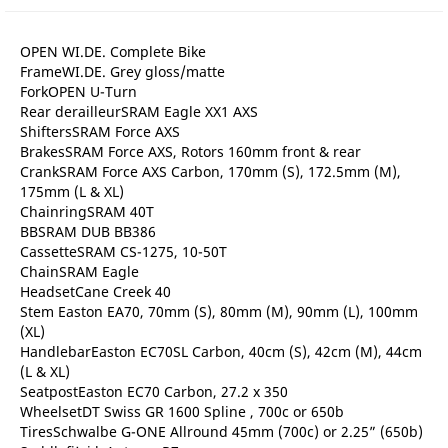
OPEN WI.DE. Complete Bike
FrameWI.DE. Grey gloss/matte
ForkOPEN U-Turn
Rear derailleurSRAM Eagle XX1 AXS
ShiftersSRAM Force AXS
BrakesSRAM Force AXS, Rotors 160mm front & rear
CrankSRAM Force AXS Carbon, 170mm (S), 172.5mm (M),
175mm (L & XL)
ChainringSRAM 40T
BBSRAM DUB BB386
CassetteSRAM CS-1275, 10-50T
ChainSRAM Eagle
HeadsetCane Creek 40
Stem Easton EA70, 70mm (S), 80mm (M), 90mm (L), 100mm
(XL)
HandlebarEaston EC70SL Carbon, 40cm (S), 42cm (M), 44cm
(L & XL)
SeatpostEaston EC70 Carbon, 27.2 x 350
WheelsetDT Swiss GR 1600 Spline , 700c or 650b
TiresSchwalbe G-ONE Allround 45mm (700c) or 2.25” (650b)