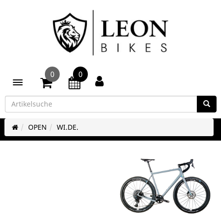
0
0
Toggle navigation
OPEN
WI.DE.