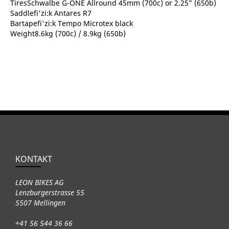
TiresSchwalbe G-ONE Allround 45mm (700c) or 2.25” (650b)
Saddlefi'zi:k Antares R7
Bartapefi'zi:k Tempo Microtex black
Weight8.6kg (700c) / 8.9kg (650b)
KONTAKT
LEON BIKES AG
Lenzburgerstrasse 55
5507 Mellingen
+41 56 544 36 66