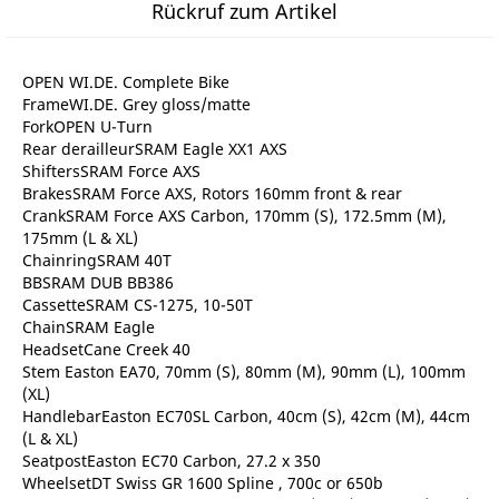
Rückruf zum Artikel
OPEN WI.DE. Complete Bike
FrameWI.DE. Grey gloss/matte
ForkOPEN U-Turn
Rear derailleurSRAM Eagle XX1 AXS
ShiftersSRAM Force AXS
BrakesSRAM Force AXS, Rotors 160mm front & rear
CrankSRAM Force AXS Carbon, 170mm (S), 172.5mm (M),
175mm (L & XL)
ChainringSRAM 40T
BBSRAM DUB BB386
CassetteSRAM CS-1275, 10-50T
ChainSRAM Eagle
HeadsetCane Creek 40
Stem Easton EA70, 70mm (S), 80mm (M), 90mm (L), 100mm
(XL)
HandlebarEaston EC70SL Carbon, 40cm (S), 42cm (M), 44cm
(L & XL)
SeatpostEaston EC70 Carbon, 27.2 x 350
WheelsetDT Swiss GR 1600 Spline , 700c or 650b