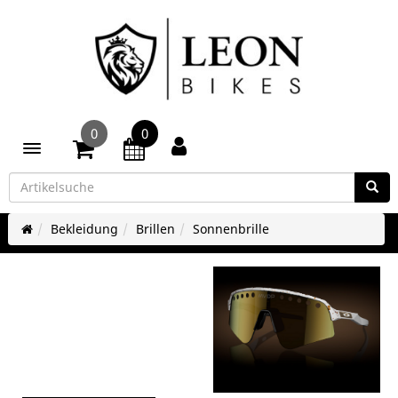
0
0
Toggle navigation
Bekleidung
Brillen
Sonnenbrille