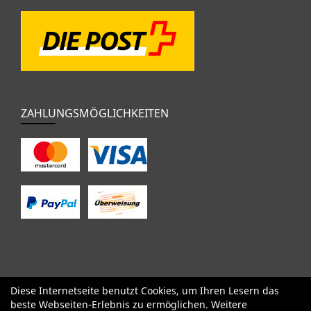
ZAHLUNGSMÖGLICHKEITEN
Diese Internetseite benutzt Cookies, um Ihren Lesern das
SALE
Specialized
Factor
Cervélo
BMC
Orbea
Yeti
beste Webseiten-Erlebnis zu ermöglichen. Weitere
Pinarello
OPEN
Kids / BMX
Komponenten
Bekleidung