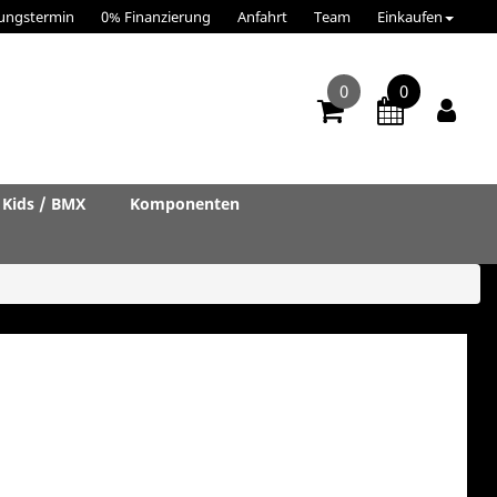
ungstermin
0% Finanzierung
Anfahrt
Team
Einkaufen
0
0
Kids / BMX
Komponenten