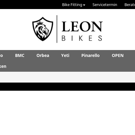
Bike Fitting
Servicetermin
Berat
lo
BMC
Orbea
Yeti
Pinarello
OPEN
ken