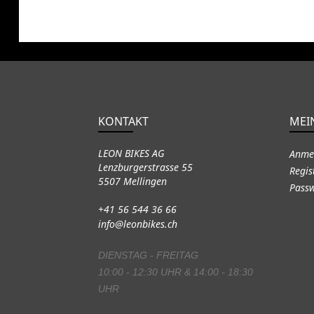
KONTAKT
MEI
LEON BIKES AG
Anme
Lenzburgerstrasse 55
Regis
5507 Mellingen
Passw
+41 56 544 36 66
info@leonbikes.ch
DIENSTAG - FREITAG
10:00 - 12:30 UHR & 14:00 - 18:30
UHR