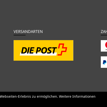
VERSANDARTEN
ZA
o
BMC
Orbea
Yeti
Pinarello
OPEN
Kids / BMX
Kompone
e Webseiten-Erlebnis zu ermöglichen. Weitere Informationen