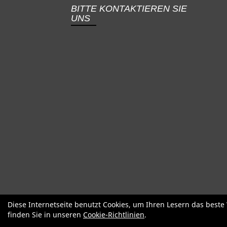
BITTE KONTAKTIEREN SIE
UNS
SALE
Specialized
Factor
Cervél
Diese Internetseite benutzt Cookies, um Ihren Lesern das best
finden Sie in unseren
Cookie-Richtlinien
.