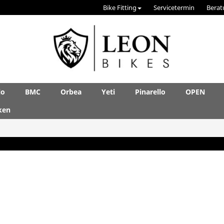
Bike Fitting
Servicetermin
Berat
lo
BMC
Orbea
Yeti
Pinarello
OPEN
ken