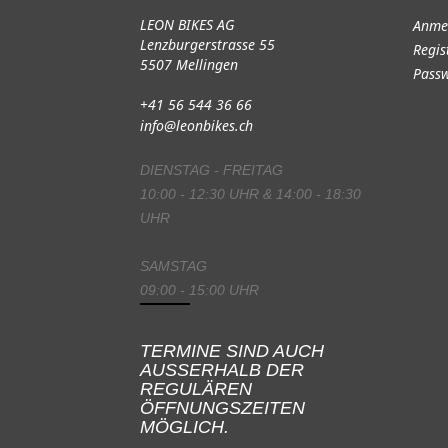
LEON BIKES AG
Anme
Lenzburgerstrasse 55
Regis
5507 Mellingen
Passw
+41 56 544 36 66
info@leonbikes.ch
DIENSTAG - FREITAG
10:00 - 12:30 UHR & 14:00 - 18:30
UHR
SAMSTAG
09:00 - 15:00 UHR
TERMINE SIND AUCH
AUSSERHALB DER
REGULÄREN
ÖFFNUNGSZEITEN
MÖGLICH.