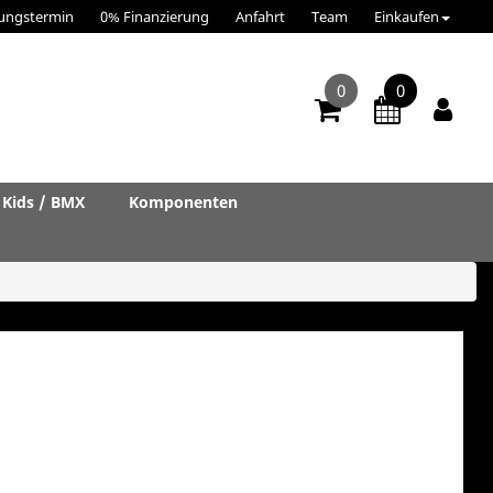
ungstermin
0% Finanzierung
Anfahrt
Team
Einkaufen
0
0
Kids / BMX
Komponenten