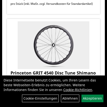
pro Stück (inkl. MwSt. zzgl.
Versandkosten für Standardartikel
)
Princeton GRIT 4540 Disc Tune Shimano
Wheelset
Diese Internetseite benutzt Cookies, um Ihren Lesern das
GRIT 4540 Wheelset
beste Webseiten-Erlebnis zu ermöglichen. Weitere
Informationen finden Sie in unseren
Cookie-Richtlinien
.
Bitte erfragen Sie die Verfügbarkeit
Filter
Cookie-Einstellungen
Ablehnen
Akzeptieren
2.800,00 CHF