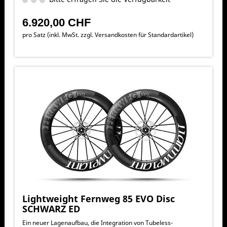
und sicherere Bremsperformance und vor allem mehr Speed.
Trotz der enormen Steifigkeit konnte auch der Komfortfaktor
6.920,00 CHF
erhöht werden – lange Ausfahrten werden somit noch
effizienter.
pro Satz (inkl. MwSt. zzgl.
Versandkosten für Standardartikel
)
Lightweight Fernweg 85 EVO Disc
SCHWARZ ED
Ein neuer Lagenaufbau, die Integration von Tubeless-