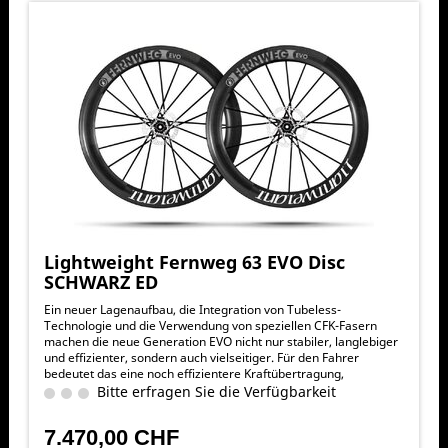
Lightweight Fernweg 63 EVO Disc
SCHWARZ ED
Ein neuer Lagenaufbau, die Integration von Tubeless-
Technologie und die Verwendung von speziellen CFK-Fasern
machen die neue Generation EVO nicht nur stabiler, langlebiger
und effizienter, sondern auch vielseitiger. Für den Fahrer
bedeutet das eine noch effizientere Kraftübertragung,
exzellentes Handling, verbesserte Rolleigenschaften, präzisere
Bitte erfragen Sie die Verfügbarkeit
und sicherere Bremsperformance und vor allem mehr Speed.
Trotz der enormen Steifigkeit konnte auch der Komfortfaktor
7.470,00 CHF
erhöht werden – lange Ausfahrten werden somit noch