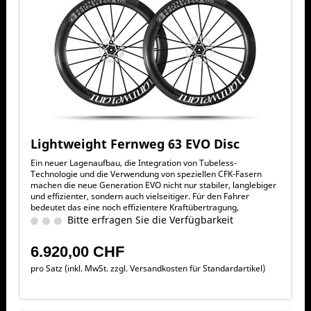
Lightweight Fernweg 63 EVO Disc
Ein neuer Lagenaufbau, die Integration von Tubeless-
Technologie und die Verwendung von speziellen CFK-Fasern
machen die neue Generation EVO nicht nur stabiler, langlebiger
und effizienter, sondern auch vielseitiger. Für den Fahrer
bedeutet das eine noch effizientere Kraftübertragung,
exzellentes Handling, verbesserte Rolleigenschaften, präzisere
Bitte erfragen Sie die Verfügbarkeit
und sicherere Bremsperformance und vor allem mehr Speed.
Trotz der enormen Steifigkeit konnte auch der Komfortfaktor
6.920,00 CHF
erhöht werden – lange Ausfahrten werden somit noch
effizienter.
pro Satz (inkl. MwSt. zzgl.
Versandkosten für Standardartikel
)