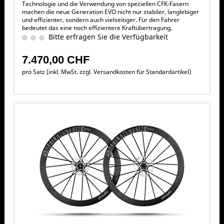
Technologie und die Verwendung von speziellen CFK-Fasern
machen die neue Generation EVO nicht nur stabiler, langlebiger
und effizienter, sondern auch vielseitiger. Für den Fahrer
bedeutet das eine noch effizientere Kraftübertragung,
exzellentes Handling, verbesserte Rolleigenschaften, präzisere
Bitte erfragen Sie die Verfügbarkeit
und sicherere Bremsperformance und vor allem mehr Speed.
Trotz der enormen Steifigkeit konnte auch der Komfortfaktor
7.470,00 CHF
erhöht werden – lange Ausfahrten werden somit noch
effizienter.
pro Satz (inkl. MwSt. zzgl.
Versandkosten für Standardartikel
)