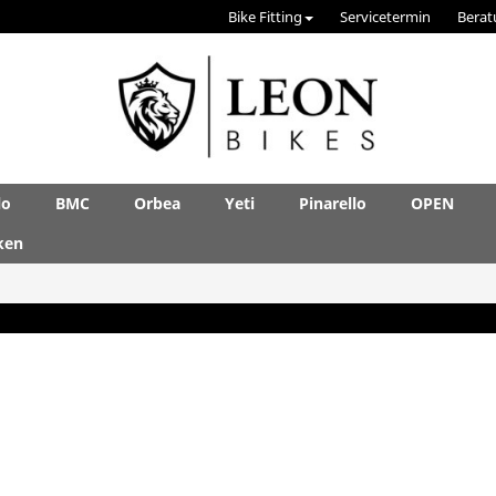
Bike Fitting
Servicetermin
Berat
lo
BMC
Orbea
Yeti
Pinarello
OPEN
ken