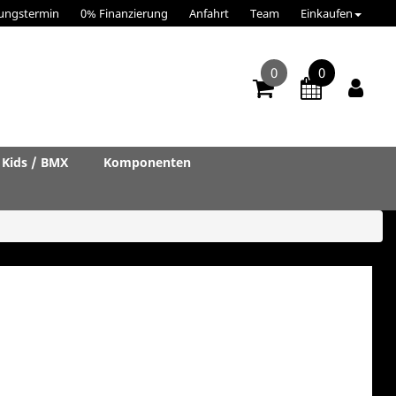
ungstermin
0% Finanzierung
Anfahrt
Team
Einkaufen
0
0
Kids / BMX
Komponenten