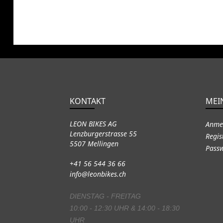
KONTAKT
MEI
LEON BIKES AG
Anme
Lenzburgerstrasse 55
Regis
5507 Mellingen
Passw
+41 56 544 36 66
info@leonbikes.ch
DIENSTAG - FREITAG
10:00 - 12:30 UHR & 14:00 - 18:30
UHR