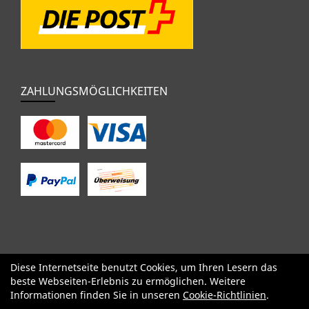
ZAHLUNGSMÖGLICHKEITEN
Diese Internetseite benutzt Cookies, um Ihren Lesern das
SALE
Specialized
Factor
Cervélo
BMC
Orbea
Yeti
beste Webseiten-Erlebnis zu ermöglichen. Weitere
Pinarello
OPEN
Kids / BMX
Komponenten
Bekleidung
Informationen finden Sie in unseren
Cookie-Richtlinien
.
Zubehör
Sale