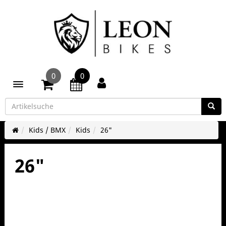
0
0
Toggle navigation
Kids / BMX
Kids
26"
26"