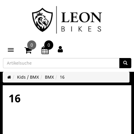
0
0
Toggle navigation
Kids / BMX
BMX
16
16