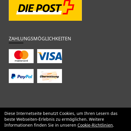
ZAHLUNGSMÖGLICHKEITEN
Diese Internetseite benutzt Cookies, um Ihren Lesern das
SALE
Specialized
Factor
Cervélo
BMC
Orbea
Yeti
beste Webseiten-Erlebnis zu ermöglichen. Weitere
Pinarello
OPEN
Kids / BMX
Komponenten
Bekleidung
Informationen finden Sie in unseren
Cookie-Richtlinien
.
Zubehör
Sale