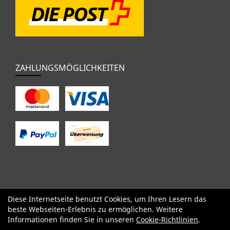
ZAHLUNGSMÖGLICHKEITEN
Diese Internetseite benutzt Cookies, um Ihren Lesern das
SALE
Specialized
Factor
Cervélo
BMC
Orbea
Yeti
beste Webseiten-Erlebnis zu ermöglichen. Weitere
Pinarello
OPEN
Kids / BMX
Komponenten
Bekleidung
Informationen finden Sie in unseren
Cookie-Richtlinien
.
Zubehör
Sale