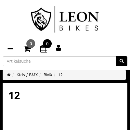
0
0
Toggle navigation
Kids / BMX
BMX
12
12