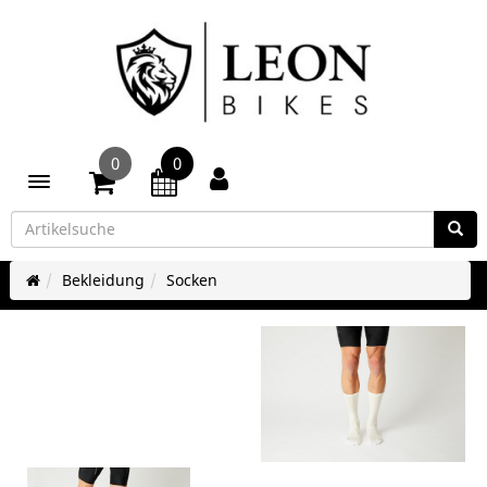
0
0
Toggle navigation
Bekleidung
Socken