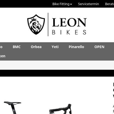
Bike Fitting
Servicetermin
Berat
lo
BMC
Orbea
Yeti
Pinarello
OPEN
ken