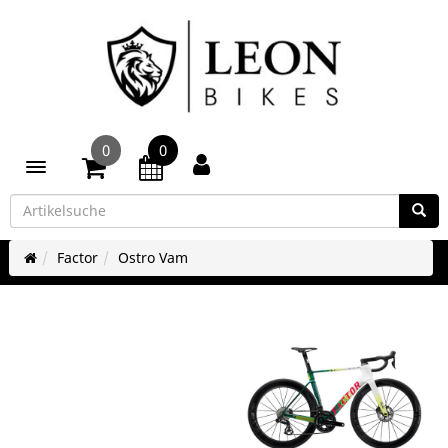
0
0
Toggle navigation
Factor
Ostro Vam