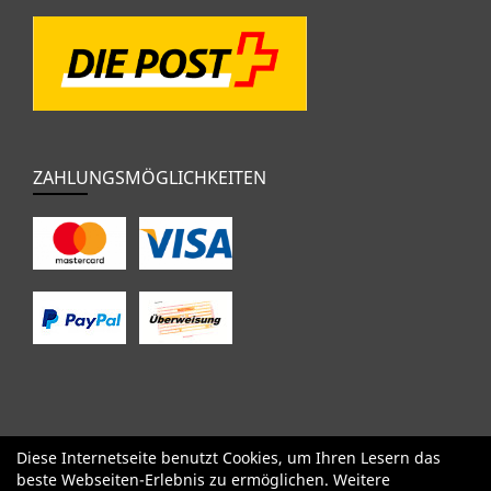
ZAHLUNGSMÖGLICHKEITEN
Diese Internetseite benutzt Cookies, um Ihren Lesern das
SALE
Specialized
Factor
Cervélo
BMC
Orbea
Yeti
beste Webseiten-Erlebnis zu ermöglichen. Weitere
Pinarello
OPEN
Kids / BMX
Komponenten
Bekleidung