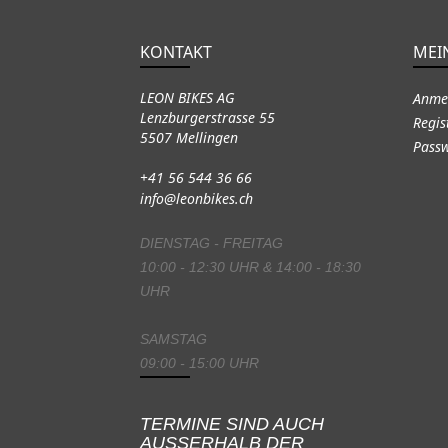
KONTAKT
MEI
LEON BIKES AG
Anme
Lenzburgerstrasse 55
Regis
5507 Mellingen
Passw
+41 56 544 36 66
info@leonbikes.ch
DIENSTAG - FREITAG
10:00 - 12:30 UHR & 14:00 - 18:30
UHR
SAMSTAG
09:00 - 15:00 UHR
TERMINE SIND AUCH
AUSSERHALB DER