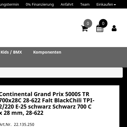
ungstermin
0% Finanzierung
Anfahrt
Team
Einkaufen
0
0
Kids / BMX
Komponenten
Continental Grand Prix 5000S TR
700x28C 28-622 Falt BlackChili TPI-
2/220 E-25 schwarz Schwarz 700 C
x 28 mm, 28-622
Art.Nr. 22.135.250