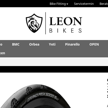
Bike Fitting
Servicetermin
Berat
lo
BMC
Orbea
Yeti
Pinarello
OPEN
ken