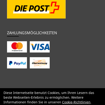
ZAHLUNGSMÖGLICHKEITEN
Diese Internetseite benutzt Cookies, um Ihren Lesern das
SALE
Specialized
Factor
Cervélo
BMC
Orbea
Yeti
beste Webseiten-Erlebnis zu ermöglichen. Weitere
Pinarello
OPEN
Kids / BMX
Komponenten
Bekleidung
Informationen finden Sie in unseren
Cookie-Richtlinien
.
Zubehör
Sale