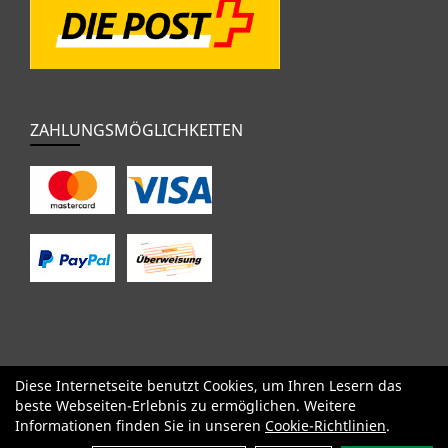
ZAHLUNGSMÖGLICHKEITEN
Diese Internetseite benutzt Cookies, um Ihren Lesern das
SALE
Specialized
Factor
Cervélo
BMC
Orbea
Yeti
beste Webseiten-Erlebnis zu ermöglichen. Weitere
Pinarello
OPEN
Kids / BMX
Komponenten
Bekleidung
Informationen finden Sie in unseren
Cookie-Richtlinien
.
Zubehör
Sale